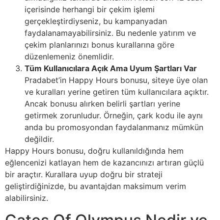
içerisinde herhangi bir çekim işlemi
gerçekleştirdiyseniz, bu kampanyadan
faydalanamayabilirsiniz. Bu nedenle yatırım ve
çekim planlarınızı bonus kurallarına göre
düzenlemeniz önemlidir.
Tüm Kullanıcılara Açık Ama Uyum Şartları Var
Pradabet’in Happy Hours bonusu, siteye üye olan
ve kuralları yerine getiren tüm kullanıcılara açıktır.
Ancak bonusu alırken belirli şartları yerine
getirmek zorunludur. Örneğin, çark kodu ile aynı
anda bu promosyondan faydalanmanız mümkün
değildir.
Happy Hours bonusu, doğru kullanıldığında hem
eğlencenizi katlayan hem de kazancınızı artıran güçlü
bir araçtır. Kurallara uyup doğru bir strateji
geliştirdiğinizde, bu avantajdan maksimum verim
alabilirsiniz.