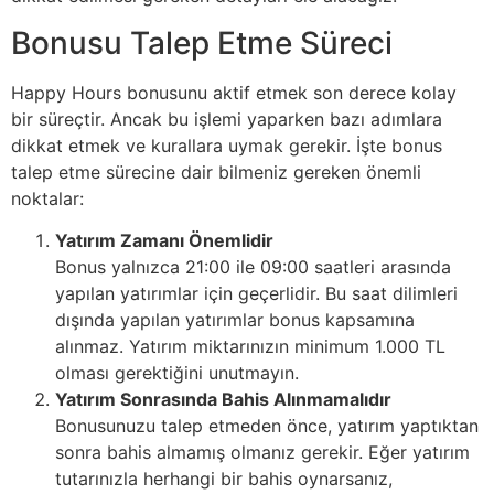
Bonusu Talep Etme Süreci
Happy Hours bonusunu aktif etmek son derece kolay
bir süreçtir. Ancak bu işlemi yaparken bazı adımlara
dikkat etmek ve kurallara uymak gerekir. İşte bonus
talep etme sürecine dair bilmeniz gereken önemli
noktalar:
Yatırım Zamanı Önemlidir
Bonus yalnızca 21:00 ile 09:00 saatleri arasında
yapılan yatırımlar için geçerlidir. Bu saat dilimleri
dışında yapılan yatırımlar bonus kapsamına
alınmaz. Yatırım miktarınızın minimum 1.000 TL
olması gerektiğini unutmayın.
Yatırım Sonrasında Bahis Alınmamalıdır
Bonusunuzu talep etmeden önce, yatırım yaptıktan
sonra bahis almamış olmanız gerekir. Eğer yatırım
tutarınızla herhangi bir bahis oynarsanız,