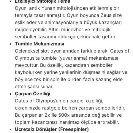
Etkileyici Mitolojik Tema
Oyun, antik Yunan mitolojisinden etkilenmiş bir
temayla tasarlanmıştır. Oyun boyunca Zeus size
eşlik eder ve animasyonlarıyla büyük kazançları
müjdeleyebilir. Altın, mücevher ve mitolojik
semboller tasarımı oldukça çekici hale getirir.
Tumble Mekanizması
Geleneksel slot oyunlarından farklı olarak, Gates of
Olympus’ta tumble (yuvarlanma) mekanizması
mevcuttur. Bu özellik, kazandıran semboller
kaybolurken yerine yenilerinin düşmesini sağlar ve
böylece tek bir spin ile birden fazla kazanç elde
etme şansı sunar.
Çarpan Özelliği
Gates of Olympus’un en çarpıcı özelliği,
ekranınızda rastgele beliren çarpan sembolleridir.
Bu çarpanlar 2x ile 500x arasında değişebilir ve
toplam kazancınızı inanılmaz ölçüde artırabilir.
Ücretsiz Dönüşler (Freespinler)