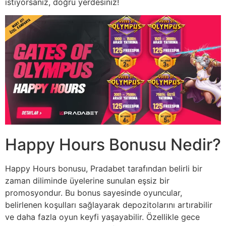
istiyorsanız, doğru yerdesiniz!
Happy Hours Bonusu Nedir?
Happy Hours bonusu, Pradabet tarafından belirli bir
zaman diliminde üyelerine sunulan eşsiz bir
promosyondur. Bu bonus sayesinde oyuncular,
belirlenen koşulları sağlayarak depozitolarını artırabilir
ve daha fazla oyun keyfi yaşayabilir. Özellikle gece