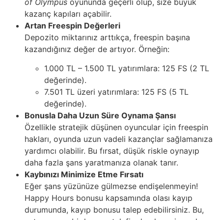
of Olympus
oyununda geçerli olup, size büyük
kazanç kapıları açabilir.
Artan Freespin Değerleri
Depozito miktarınız arttıkça, freespin başına
kazandığınız değer de artıyor. Örneğin:
1.000 TL – 1.500 TL yatırımlara: 125 FS (2 TL
değerinde).
7.501 TL üzeri yatırımlara: 125 FS (5 TL
değerinde).
Bonusla Daha Uzun Süre Oynama Şansı
Özellikle stratejik düşünen oyuncular için freespin
hakları, oyunda uzun vadeli kazançlar sağlamanıza
yardımcı olabilir. Bu fırsat, düşük riskle oynayıp
daha fazla şans yaratmanıza olanak tanır.
Kaybınızı Minimize Etme Fırsatı
Eğer şans yüzünüze gülmezse endişelenmeyin!
Happy Hours bonusu kapsamında olası kayıp
durumunda, kayıp bonusu talep edebilirsiniz. Bu,